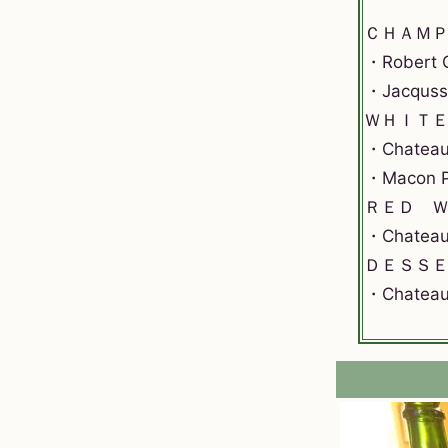
ＣＨＡＭ
・Robert C
・Jacqusso
ＷＨＩＴ
・Chateau
・Macon Pi
ＲＥＤ 
・Chateau
ＤＥＳＳ
・Chateau 