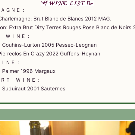
ＰＡＧＮＥ：
harlemagne: Brut Blanc de Blancs 2012 MAG.
n: Extra Brut Dizy Terres Rouges Rose Blanc de Noirs
Ｅ ＷＩＮＥ：
 Couhins-Lurton 2005 Pessec-Leognan
erreclos En Crazy 2022 Guffens-Heynan
ＷＩＮＥ：
 Palmer 1996 Margaux
ＥＲＴ ＷＩＮＥ：
Suduiraut 2001 Sauternes